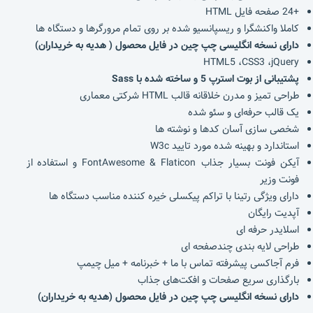
+24 صفحه فایل HTML
کاملا واکنشگرا و ریسپانسیو شده بر روی تمام مرورگرها و دستگاه ها
دارای نسخه انگلیسی چپ چین در فایل محصول ( هدیه به خریداران)
HTML5 ،CSS3 ،jQuery
پشتیبانی از بوت استرپ 5 و ساخته شده با Sass
طراحی تمیز و مدرن خلاقانه قالب HTML شرکتی معماری
یک قالب حرفه‌ای و سئو شده
شخصی سازی آسان کدها و نوشته ها
استاندارد و بهینه شده مورد تایید W3c
آیکن فونت بسیار جذاب FontAwesome & Flaticon و استفاده از
فونت وزیر
دارای ویژگی رتینا با تراکم پیکسلی خیره کننده مناسب دستگاه ها
آپدیت رایگان
اسلایدر حرفه ای
طراحی لایه بندی چندصفحه ای
فرم آجاکسی پیشرفته تماس با ما + خبرنامه + میل چیمپ
بارگذاری سریع صفحات و افکت‌های جذاب
دارای نسخه انگلیسی چپ چین در فایل محصول (هدیه به خریداران)