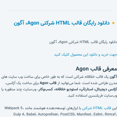
دانلود رایگان قالب HTML شرکتی Agon، آگون
دانلود رایگان قالب HTML شرکتی Agon، آگون
جهت خرید و دانلود این محصول کلیک کنید
معرفی قالب Agon
آگون
یک قالب خلاقانه شرکتی است که به طور خاص برای ساخت وب سایت های
مدرن طراحی شده است. شما می‌توانید از
قالب Agon
برای ساخت یک آژانس،
آژانس دیجیتال، استارتآپ، استودیو خلاقانه، کسب‌وکار
، وب‌سایت چند منظوره یا
وب‌سایت فریلنسری استفاده کنید.
این
قالب HTML شرکتی
با ابزارهای توسعه‌دهنده هوشمند مانند Webpack 5،
Gulp 4، Babel، Autoprefixer، PostCSS، Manifest، Eslint، Rimraf،