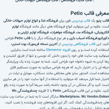
| قالب سایت فروشگاهی | قالب فروشگاهی حیوانات خانگی
معرفی قالب Petio
قالب پتیو
یک
قالب وردپرس
قوی برای
فروشگاه‌ غذا و انواع لوازم حیوانات خانگی
است. علاوه بر این میتوانید انواع فروشگاه های دیگر مانند فروشگاه
لوازم
الکترونیکی، فروشگاه مد، فروشگاه جواهرات، فروشگاه لوازم تزئینی و
دکوراتیو،فروشگاه اسباب بازی
و هر نوع فروشگاه دیگر را با
قالب Petio
طراحی
کنید. این
قالب فروشگاهی وردپرس
از
آخرین نسخه فریمورک بوت استرپ
استفاده کرده است و بر روی
افزونه Elementor
ساخته شده است بنابراین
میتوانید وب سایت های خود را بدون دانش کد نویسی و تنها از طریق کشیدن و
رها کردن به شیوه دلخواه خود طراحی کنید. شما به صورت زنده یک ویرایشگر
حرفه ای را در اختیار دارید که هرچه طراحی میکنید به صورت مستقیم قابل
مشاهده است. المنتور سایز های مختلفی مانند دسکتاپ، موبایل و تبلت در
اختیار شما قرار میدهد که میتوانید با استفاده از آنها سایت خود را در هر سایزی
تست کنید و اگر مشکلی در آن وجود داشته باشد سریعا آنرا به صورت زنده رفع
کنید. علاوه بر این قالب فروشگاهی
Petio
با 3 افزونه
چندفروشندگی Wc
Marketplace، Wc Vendor،Dokan
سازگار است تا به شما در ساخت وب سایت
های چندفروشندگی کمک کند. اگر این افزونه‌های چند فروشنده را نصب کنید،
هیچ تداخلی ندارند و همچنان روی قالب کار می‌کنند.