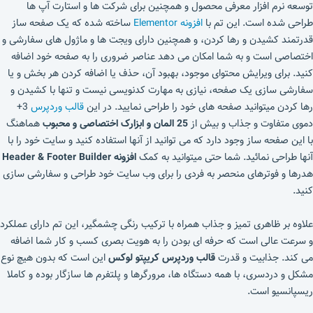
توسعه نرم افزار معرفی محصول و همچنین برای شرکت ها و استارت آپ ها
طراحی شده است. این تم با
افزونه Elementor
ساخته شده که یک صفحه ساز
قدرتمند کشیدن و رها کردن، و همچنین دارای ویجت ها و ماژول های سفارشی و
اختصاصی است و به شما امکان می دهد عناصر ضروری را به صفحه خود اضافه
کنید. برای ویرایش محتوای موجود، بهبود آن، حذف یا اضافه کردن هر بخش و یا
سفارشی‌ سازی یک صفحه، نیازی به مهارت کدنویسی نیست و تنها با کشیدن و
رها کردن میتوانید صفحه های خود را طراحی نمایید. در این
قالب وردپرس
3+
دموی متفاوت و جذاب و بیش از
25 المان و ابزارک اختصاصی و محبوب
هماهنگ
با این صفحه ساز وجود دارد که می توانید از آنها استفاده کنید و سایت خود را با
آنها طراحی نمائید. شما حتی میتوانید به کمک
افزونه Header & Footer Builder
هدرها و فوترهای منحصر به فردی را برای وب سایت خود طراحی و سفارشی سازی
کنید.
علاوه بر ظاهری تمیز و جذاب همراه با ترکیب رنگی چشمگیر، این تم دارای عملکرد
و سرعت عالی است که حرفه ای بودن را به هویت بصری کسب و کار شما اضافه
می کند. جذابیت و قدرت
قالب وردپرس کریپتو لوکس
این است که بدون هیچ نوع
مشکل و دردسری، با همه دستگاه ها، مرورگرها و پلتفرم ها سازگار بوده و کاملا
ریسپانسیو است.