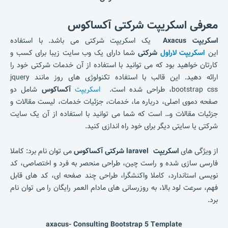
معرفی اسکریپت شرکتی آکساکوس
اسکریپت Axacus
یک اسکریپت شرکتی می باشد. با استفاده
این
اسکریپت لاراول
شرکتی
شما دارای یک وب سایت زیبا برای کسب و
کارتان خواهید بود که می توانید با استفاده از آن خدمات شرکتی خود را
ارائه دهید. این قالب با استفاده تکنولوژی های روز مانند jquery
،bootstrap css طراحی شده است.
اسکریپت
آکساکوس
شامل دو
صفحه دموی اصلی، درباره ‌ما، خدمات، جزئیات خدمات، لیست مقالات و
جزئیات مقالات و… است که شما می توانید با استفاده از آن یک سایت
شرکتی یا سایتی دیگر برای خود راه اندازی کنید.
از ویژگی های
اسکریپت laravel شرکتی آکساکوس
می توان نام برد: کاملا
فارسی سازی شده و راست چین، طراحی منحصر به فرد و اختصاصی، کد
نویسی استاندارد، کاملا واکنشگرا، طراحی چند صفحه ای، کد های قابل
فهم، سرعت لود بالا، به روزرسانی های مادام العمر رایگان را می توان نام
برد.
axacus- Consulting Bootstrap 5 Template