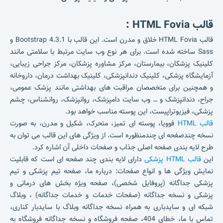
قالب HTML Fovia :
قالب HTML Fovia خلاق و مدرن است. این قالب با Bootstrap 4.3.1 و
Sass ساخته شده است. برای هر نوع وب سایت مرتبط با سلامتی مانند
کلینیک پزشکان، بیمارستان، مرکز مشاوره پزشکان، مرکز جراحی زیبایی،
آزمایشگاه پزشکی، کلینیک دندانپزشکی، کلینیک بهداشت درمان، داروخانه
و همچنین برای متخصصان مراقبت های بهداشتی مانند پزشک عمومی،
جراح، دندانپزشک و … وب سایت دامپزشک، روانپزشک، روانشناس، چشم
پزشکی، فیزیوتراپیست، این پوسته مناسب خواهد بود.
قالب HTML
فوویا، پوسته ای تمیز، متحرک، شکیل و مدرن، به صورت
نسخه چندصفحه ای چندمنظوره است. از ویژگی های این قالب می توان به
طرح لایه بندی صفحه اصلی جذاب و صفحات داخلی آن اشاره کرد.
این
قالب HTML پزشکی
دارای لایه بندی چند صفحه ای است که قابلیت
نمایش ویژگی ها و انواع صفحات: درباره ما، صفحه تیم پزشکی و تیم
پزشکی جداگانه (پروفایل شخصی)، صفحه ویژه بخش های درمانی و
پزشکی و نسخه جداگانه (صفحات خدمات و خدمات جداگانه) ، وبلاگ
شبکه ای و سایدباری به همراه نسخه جداگانه وبلاگ با سایدبار کناری،
تماس با ما، خطای 404، صفحه فروشگاه و نسخه جداگانه فروشگاه به