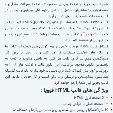
همراه سبد خرید و صفحه بررسی محصولات، صفحه سوالات متداول ،
صفحه بازخورد مشتریان، جدول زمانبندی و فرم های ویزیتوری ، و … را در
قالب صفحات متعدد به نمایش در می آورد.
قالب HTML Fovia با استفاده از تکنولوژی HTML5 ,jQuery و CSS بر
اساس رتینا، بوت استرپ 4 ساخته شده است که بسیار خوب کد نویسی
شده است و در آن تمامی عناصر وبسایت رعایت شده همچنین چیدمان
خلاق و بسیار هوشمندانه است.
استایل قالب HTML فوویا به خوبی بر روی گوشی های هوشمند، تبلت ها
و رایانه های شخصی دسکتاپ کار می کند. و به راحتی بر روی اکثر
مرورگرهای مهم سازگاری دارد. هر کس به راحتی میتواند با توجه به
راهنمایی الگویی موجود در قالب، این الگوی قالب و نوشته های آن را به
روزرسانی/ویرایش کند.اگر شما برای وبسایت خود نیاز به یک قالب کلینیک
بهداشتی، بیمارستانی و پزشکی و … برای کسب و کار خودتان دارید. این
قالب بخوبی نیاز شما را رفع خواهد کرد.
ویژ گی های قالب HTML
فوویا :
+21 صفحه فایل HTML
+1 صفحه اصلی با طراحی جذاب
کاملا واکنشگرا و ریسپانسیو شده بر روی تمام مرورگرها و دستگاه ها